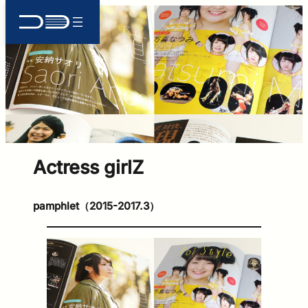
内
容
を
ス
キ
ッ
プ
Actress girlZ
pamphlet（2015-2017.3）